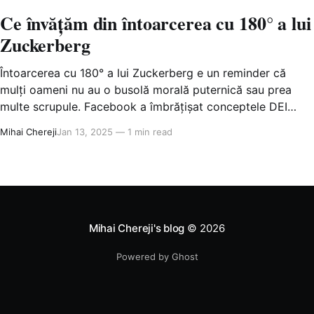
Ce învățăm din întoarcerea cu 180° a lui
Zuckerberg
Întoarcerea cu 180° a lui Zuckerberg e un reminder că
mulți oameni nu au o busolă morală puternică sau prea
multe scrupule. Facebook a îmbrățișat conceptele DEI
pentru a se da bine cu Democrații, acum se dă bine cu
Mihai Chereji
Jan 13, 2025
—
1 min read
Republicanii și spune că diversitatea e o tâmpenie (ceea
ce în
Mihai Chereji's blog
© 2026
Powered by Ghost